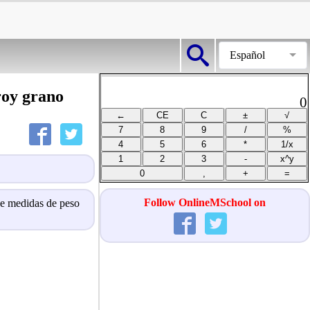
Español
roy grano
0
Follow OnlineMSchool on
de medidas de peso