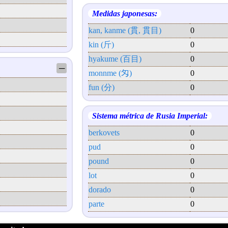
Medidas japonesas:
kan, kanme (貫, 貫目)
0
kin (斤)
0
hyakume (百目)
0
─
monnme (匁)
0
fun (分)
0
Sistema métrica de Rusia Imperial:
berkovets
0
pud
0
pound
0
lot
0
dorado
0
parte
0