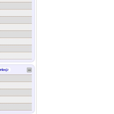
rios):
─