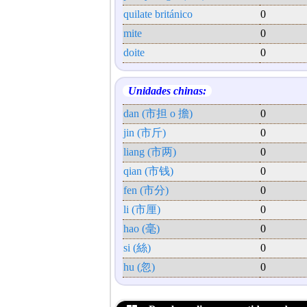
quilate británico
0
mite
0
doite
0
Unidades chinas:
dan (市担 o 擔)
0
jin (市斤)
0
liang (市两)
0
qian (市钱)
0
fen (市分)
0
li (市厘)
0
hao (毫)
0
si (絲)
0
hu (忽)
0