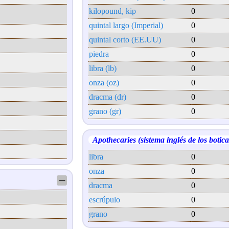
kilopound, kip
0
quintal largo (Imperial)
0
quintal corto (EE.UU)
0
piedra
0
libra (lb)
0
onza (oz)
0
dracma (dr)
0
grano (gr)
0
Apothecaries (sistema inglés de los botica
libra
0
onza
0
─
dracma
0
escrúpulo
0
grano
0