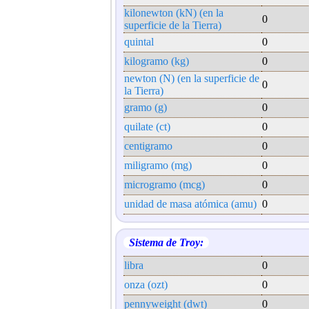
kilonewton (kN) (en la
0
superficie de la Tierra)
quintal
0
kilogramo (kg)
0
newton (N) (en la superficie de
0
la Tierra)
gramo (g)
0
quilate (ct)
0
centigramo
0
miligramo (mg)
0
microgramo (mcg)
0
unidad de masa atómica (amu)
0
Sistema de Troy:
libra
0
onza (ozt)
0
pennyweight (dwt)
0