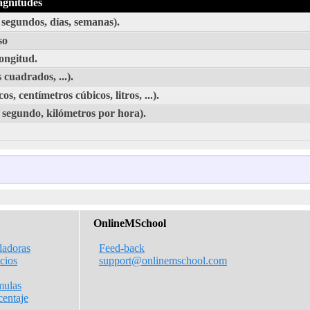
agnitudes
segundos, días, semanas).
so
ongitud.
cuadrados, ...).
 centímetros cúbicos, litros, ...).
 segundo, kilómetros por hora).
OnlineMSchool
ladoras
Feed-back
icios
support@onlinemschool.com
mulas
centaje