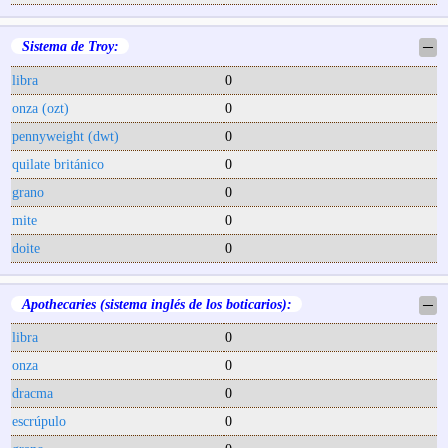
Sistema de Troy:
─
libra
0
onza (ozt)
0
pennyweight (dwt)
0
quilate británico
0
grano
0
mite
0
doite
0
Apothecaries (sistema inglés de los boticarios):
─
libra
0
onza
0
dracma
0
escrúpulo
0