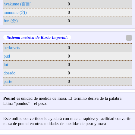
hyakume (百目)
0
monnme (匁)
0
fun (分)
0
Sistema métrica de Rusia Imperial:
─
berkovets
0
pud
0
lot
0
dorado
0
parte
0
Pound
es unidad de medida de masa. El término deriva de la palabra
latina “pondus” – el peso.
Este online convertidor le ayudará con mucha rapidez y facilidad convertir
masa de pound en otras unidades de medidas de peso y masa.