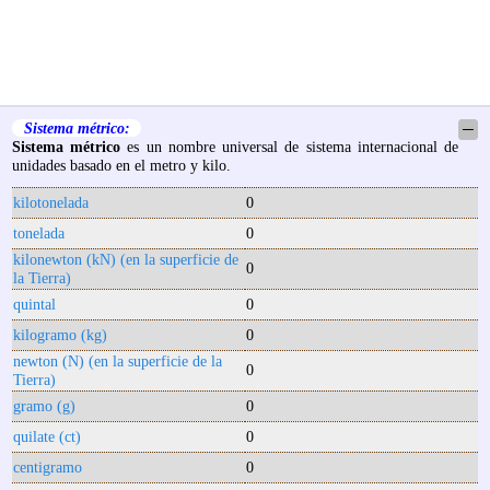
Sistema métrico:
─
Sistema métrico
es un nombre universal de sistema internacional de
unidades basado en el metro y kilo.
kilotonelada
0
tonelada
0
kilonewton (kN) (en la superficie de
0
la Tierra)
quintal
0
kilogramo (kg)
0
newton (N) (en la superficie de la
0
Tierra)
gramo (g)
0
quilate (ct)
0
centigramo
0