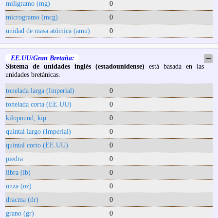
miligramo (mg)
0
microgramo (mcg)
0
unidad de masa atómica (amu)
0
EE.UU/Gran Bretaña:
─
Sistema de unidades inglés (estadounidense)
está basada en las
unidades bretánicas.
tonelada larga (Imperial)
0
tonelada corta (EE.UU)
0
kilopound, kip
0
quintal largo (Imperial)
0
quintal corto (EE.UU)
0
piedra
0
libra (lb)
0
onza (oz)
0
dracma (dr)
0
grano (gr)
0