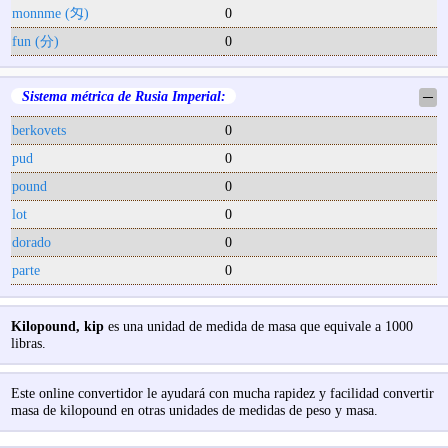
monnme (匁)
0
fun (分)
0
Sistema métrica de Rusia Imperial:
─
berkovets
0
pud
0
pound
0
lot
0
dorado
0
parte
0
Kilopound, kip
es una unidad de medida de masa que equivale a 1000
libras.
Este online convertidor le ayudará con mucha rapidez y facilidad convertir
masa de kilopound en otras unidades de medidas de peso y masa.