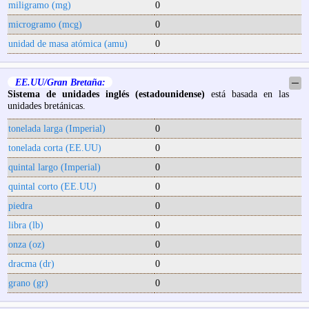
miligramo (mg)
0
microgramo (mcg)
0
unidad de masa atómica (amu)
0
EE.UU/Gran Bretaña:
─
Sistema de unidades inglés (estadounidense)
está basada en las
unidades bretánicas.
tonelada larga (Imperial)
0
tonelada corta (EE.UU)
0
quintal largo (Imperial)
0
quintal corto (EE.UU)
0
piedra
0
libra (lb)
0
onza (oz)
0
dracma (dr)
0
grano (gr)
0