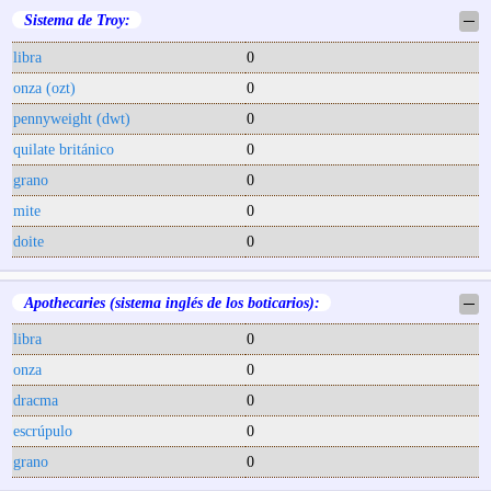
Sistema de Troy:
─
libra
0
onza (ozt)
0
pennyweight (dwt)
0
quilate británico
0
grano
0
mite
0
doite
0
Apothecaries (sistema inglés de los boticarios):
─
libra
0
onza
0
dracma
0
escrúpulo
0
grano
0