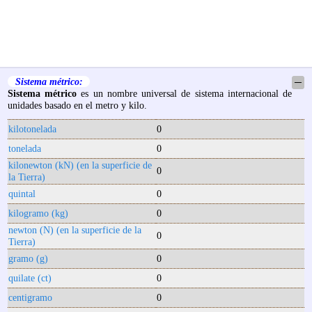
Sistema métrico:
─
Sistema métrico
es un nombre universal de sistema internacional de
unidades basado en el metro y kilo.
kilotonelada
0
tonelada
0
kilonewton (kN) (en la superficie de
0
la Tierra)
quintal
0
kilogramo (kg)
0
newton (N) (en la superficie de la
0
Tierra)
gramo (g)
0
quilate (ct)
0
centigramo
0