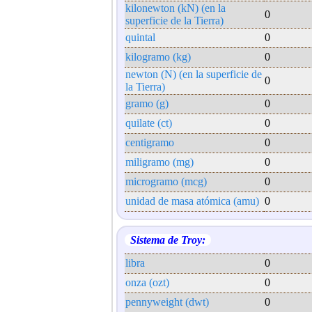
kilonewton (kN) (en la
0
superficie de la Tierra)
quintal
0
kilogramo (kg)
0
newton (N) (en la superficie de
0
la Tierra)
gramo (g)
0
quilate (ct)
0
centigramo
0
miligramo (mg)
0
microgramo (mcg)
0
unidad de masa atómica (amu)
0
Sistema de Troy:
libra
0
onza (ozt)
0
pennyweight (dwt)
0