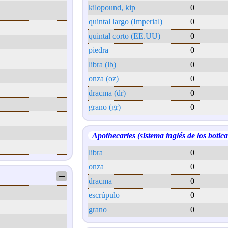
kilopound, kip
0
quintal largo (Imperial)
0
quintal corto (EE.UU)
0
piedra
0
libra (lb)
0
onza (oz)
0
dracma (dr)
0
grano (gr)
0
Apothecaries (sistema inglés de los botica
libra
0
onza
0
─
dracma
0
escrúpulo
0
grano
0