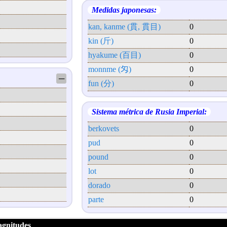
Medidas japonesas:
kan, kanme (貫, 貫目)
0
kin (斤)
0
hyakume (百目)
0
monnme (匁)
0
─
fun (分)
0
Sistema métrica de Rusia Imperial:
berkovets
0
pud
0
pound
0
lot
0
dorado
0
parte
0
agnitudes