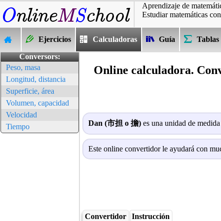
Aprendizaje de matemátic
Estudiar matemáticas con
Ejercicios
Calculadoras
Guía
Tablas
Conversors:
Peso, masa
Online calculadora. Con
Longitud, distancia
Superficie, área
Volumen, capacidad
Velocidad
Dan (市担 o 擔)
es una unidad de medida
Tiempo
Este online convertidor le ayudará con mu
Convertidor
Instrucción