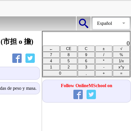
Español
an (市担 o 擔)
0
Follow OnlineMSchool on
idas de peso y masa.