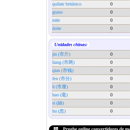
quilate británico
0
grano
0
mite
0
doite
0
Unidades chinas:
jin (市斤)
0
liang (市两)
0
qian (市钱)
0
fen (市分)
0
li (市厘)
0
hao (毫)
0
si (絲)
0
hu (忽)
0
Pruebe online convertidores de m