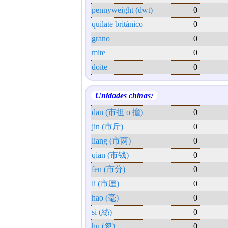
pennyweight (dwt)
0
quilate británico
0
grano
0
mite
0
doite
0
Unidades chinas:
dan (市担 o 擔)
0
jin (市斤)
0
liang (市两)
0
qian (市钱)
0
fen (市分)
0
li (市厘)
0
hao (毫)
0
si (絲)
0
hu (忽)
0