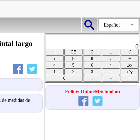
Español
ntal largo
0
Follow OnlineMSchool on
es de medidas de