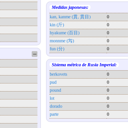
Medidas japonesas:
kan, kanme (貫, 貫目)
0
kin (斤)
0
hyakume (百目)
0
monnme (匁)
0
fun (分)
0
─
Sistema métrica de Rusia Imperial:
berkovets
0
pud
0
pound
0
lot
0
dorado
0
parte
0