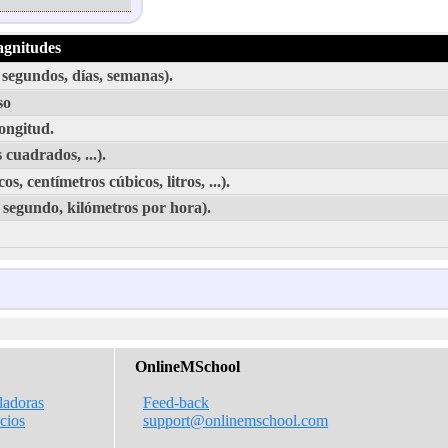
agnitudes
segundos, días, semanas).
so
ongitud.
cuadrados, ...).
 centímetros cúbicos, litros, ...).
 segundo, kilómetros por hora).
OnlineMSchool
ladoras
Feed-back
icios
support@onlinemschool.com