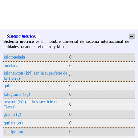
Sistema métrico:
─
Sistema métrico
es un nombre universal de sistema internacional de
unidades basado en el metro y kilo.
kilotonelada
0
tonelada
0
kilonewton (kN) (en la superficie de
0
la Tierra)
quintal
0
kilogramo (kg)
0
newton (N) (en la superficie de la
0
Tierra)
gramo (g)
0
quilate (ct)
0
centigramo
0