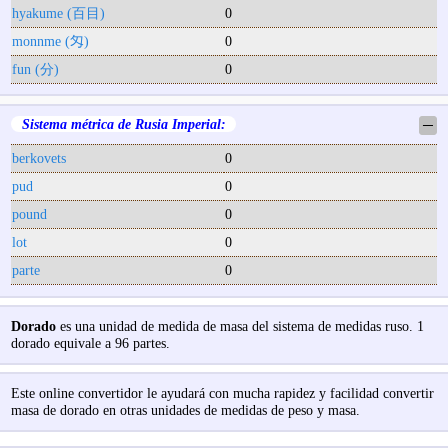
hyakume (百目)
0
monnme (匁)
0
fun (分)
0
Sistema métrica de Rusia Imperial:
─
berkovets
0
pud
0
pound
0
lot
0
parte
0
Dorado
es una unidad de medida de masa del sistema de medidas ruso. 1
dorado equivale a 96 partes.
Este online convertidor le ayudará con mucha rapidez y facilidad convertir
masa de dorado en otras unidades de medidas de peso y masa.