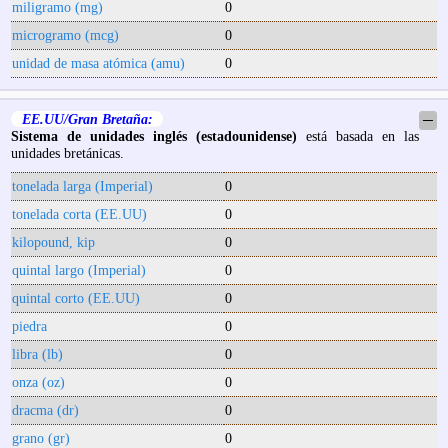
miligramo (mg)
0
microgramo (mcg)
0
unidad de masa atómica (amu)
0
EE.UU/Gran Bretaña:
─
Sistema de unidades inglés (estadounidense)
está basada en las
unidades bretánicas.
tonelada larga (Imperial)
0
tonelada corta (EE.UU)
0
kilopound, kip
0
quintal largo (Imperial)
0
quintal corto (EE.UU)
0
piedra
0
libra (lb)
0
onza (oz)
0
dracma (dr)
0
grano (gr)
0