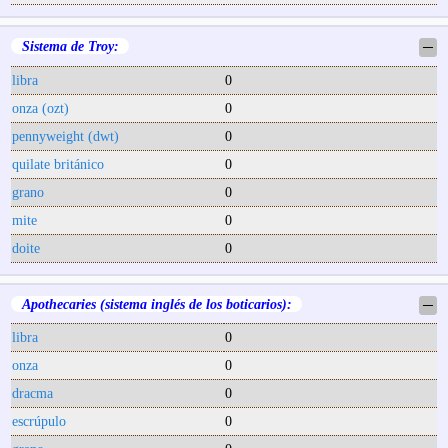
Sistema de Troy:
─
libra
0
onza (ozt)
0
pennyweight (dwt)
0
quilate británico
0
grano
0
mite
0
doite
0
Apothecaries (sistema inglés de los boticarios):
─
libra
0
onza
0
dracma
0
escrúpulo
0