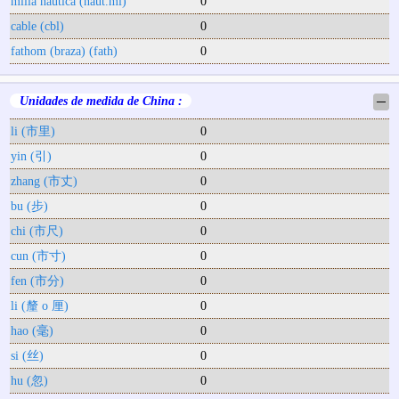
milla náutica (naut.mi)
0
cable (cbl)
0
fathom (braza) (fath)
0
Unidades de medida de China :
─
li (市里)
0
yin (引)
0
zhang (市丈)
0
bu (步)
0
chi (市尺)
0
cun (市寸)
0
fen (市分)
0
li (釐 o 厘)
0
hao (毫)
0
si (丝)
0
hu (忽)
0