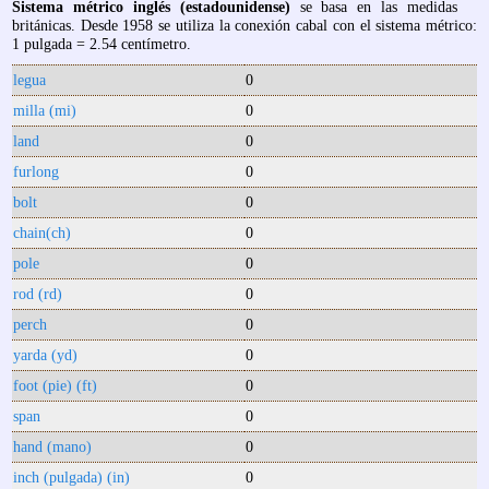
Sistema métrico inglés (estadounidense)
se basa en las medidas
británicas. Desde 1958 se utiliza la conexión cabal con el sistema métrico:
1 pulgada = 2.54 centímetro.
legua
0
milla (mi)
0
land
0
furlong
0
bolt
0
chain(ch)
0
pole
0
rod (rd)
0
perch
0
yarda (yd)
0
foot (pie) (ft)
0
span
0
hand (mano)
0
inch (pulgada) (in)
0