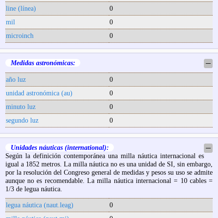
line (línea)
0
mil
0
microinch
0
Medidas astronómicas:
─
año luz
0
unidad astronómica (au)
0
minuto luz
0
segundo luz
0
Unidades náuticas (international):
─
Según la definición contemporánea una milla náutica internacional es
igual a 1852 metros. La milla náutica no es una unidad de SI, sin embargo,
por la resolución del Congreso general de medidas y pesos su uso se admite
aunque no es recomendable. La milla náutica internacional = 10 cables =
1/3 de legua náutica.
legua náutica (naut.leag)
0