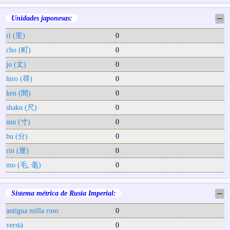
Unidades japonesas:
─
ri (里)
0
cho (町)
0
jo (丈)
0
hiro (尋)
0
ken (間)
0
shaku (尺)
0
sun (寸)
0
bu (分)
0
rin (厘)
0
mo (毛, 毫)
0
Sistema métrica de Rusia Imperial:
─
antigua milla ruso
0
verstá
0