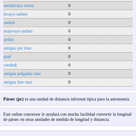
mezhevaya verstá
0
kosaya sazhen
0
sazhen
0
majovaya sazhen
0
arshín
0
antiguo pie ruso
0
piad
0
vershok
0
antigua pulgadas ruso
0
antigua line ruso
0
Pársec (pc)
es una unidad de distancia informal típica para la astronomía.
Este online conversor le ayudará con mucha facilidad convertir la longitud
de pársec en otras unidades de medida de longitud y distancia.