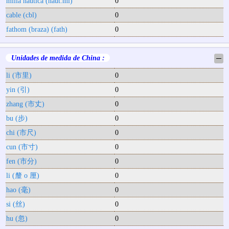
milla náutica (naut.mi)
0
cable (cbl)
0
fathom (braza) (fath)
0
Unidades de medida de China :
─
li (市里)
0
yin (引)
0
zhang (市丈)
0
bu (步)
0
chi (市尺)
0
cun (市寸)
0
fen (市分)
0
li (釐 o 厘)
0
hao (毫)
0
si (丝)
0
hu (忽)
0