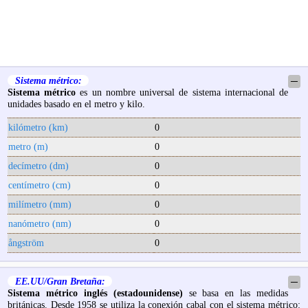
Sistema métrico:
─
Sistema métrico
es un nombre universal de sistema internacional de
unidades basado en el metro y kilo.
kilómetro (km)
0
metro (m)
0
decímetro (dm)
0
centímetro (cm)
0
milímetro (mm)
0
nanómetro (nm)
0
ångström
0
EE.UU/Gran Bretaña:
─
Sistema métrico inglés (estadounidense)
se basa en las medidas
británicas. Desde 1958 se utiliza la conexión cabal con el sistema métrico: