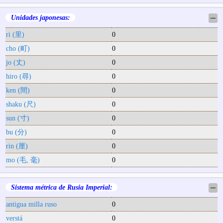
Unidades japonesas:
─
ri (里)
0
cho (町)
0
jo (丈)
0
hiro (尋)
0
ken (間)
0
shaku (尺)
0
sun (寸)
0
bu (分)
0
rin (厘)
0
mo (毛, 毫)
0
Sistema métrica de Rusia Imperial:
─
antigua milla ruso
0
verstá
0