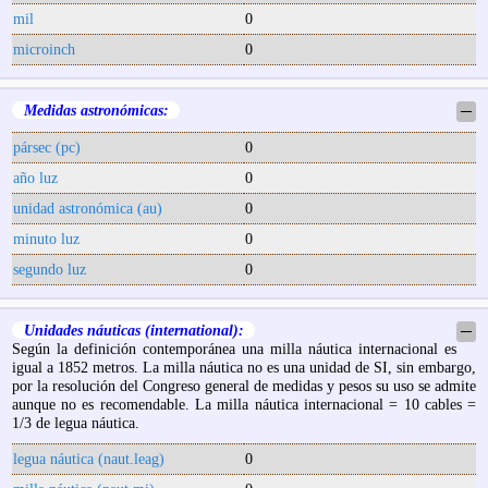
mil
0
microinch
0
Medidas astronómicas:
─
pársec (pc)
0
año luz
0
unidad astronómica (au)
0
minuto luz
0
segundo luz
0
Unidades náuticas (international):
─
Según la definición contemporánea una milla náutica internacional es
igual a 1852 metros. La milla náutica no es una unidad de SI, sin embargo,
por la resolución del Congreso general de medidas y pesos su uso se admite
aunque no es recomendable. La milla náutica internacional = 10 cables =
1/3 de legua náutica.
legua náutica (naut.leag)
0