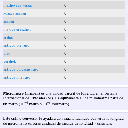
mezhevaya verstá
0
kosaya sazhen
0
sazhen
0
majovaya sazhen
0
arshín
0
antiguo pie ruso
0
piad
0
vershok
0
antigua pulgadas ruso
0
antigua line ruso
0
Micrómetro (micrón)
es una unidad parcial de longitud en el Sistema
Internacional de Unidades (SI). Es equivalente a una millonésima parte de
−6
−3
un metro (10
metro o 10
milímetro).
Este online conversor le ayudará con mucha facilidad convertir la longitud
de micrómetro en otras unidades de medida de longitud y distancia.