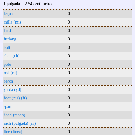
1 pulgada = 2.54 centímetro.
legua
0
milla (mi)
0
land
0
furlong
0
bolt
0
chain(ch)
0
pole
0
rod (rd)
0
perch
0
yarda (yd)
0
foot (pie) (ft)
0
span
0
hand (mano)
0
inch (pulgada) (in)
0
line (línea)
0