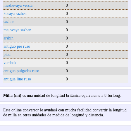
mezhevaya verstá
0
kosaya sazhen
0
sazhen
0
majovaya sazhen
0
arshín
0
antiguo pie ruso
0
piad
0
vershok
0
antigua pulgadas ruso
0
antigua line ruso
0
Milla (mi)
es una unidad de longitud británica equivalente a 8 furlong.
Este online conversor le ayudará con mucha facilidad convertir la longitud
de milla en otras unidades de medida de longitud y distancia.