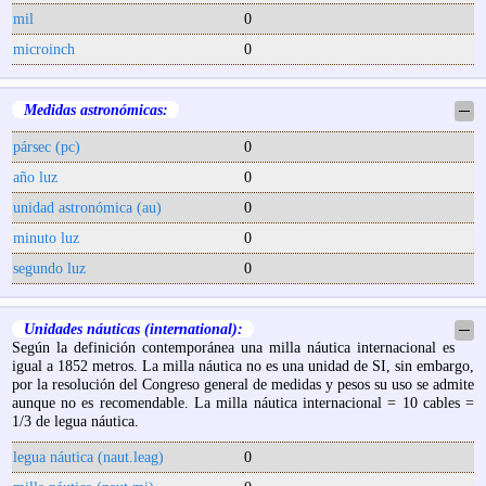
mil
0
microinch
0
Medidas astronómicas:
─
pársec (pc)
0
año luz
0
unidad astronómica (au)
0
minuto luz
0
segundo luz
0
Unidades náuticas (international):
─
Según la definición contemporánea una milla náutica internacional es
igual a 1852 metros. La milla náutica no es una unidad de SI, sin embargo,
por la resolución del Congreso general de medidas y pesos su uso se admite
aunque no es recomendable. La milla náutica internacional = 10 cables =
1/3 de legua náutica.
legua náutica (naut.leag)
0