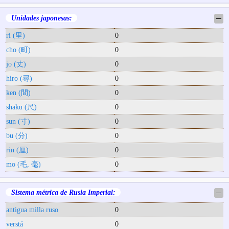
Unidades japonesas:
─
ri (里)
0
cho (町)
0
jo (丈)
0
hiro (尋)
0
ken (間)
0
shaku (尺)
0
sun (寸)
0
bu (分)
0
rin (厘)
0
mo (毛, 毫)
0
Sistema métrica de Rusia Imperial:
─
antigua milla ruso
0
verstá
0