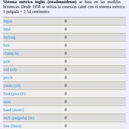
Sistema métrico inglés (estadounidense)
se basa en las medidas
británicas. Desde 1958 se utiliza la conexión cabal con el sistema métrico:
1 pulgada = 2.54 centímetro.
legua
0
land
0
furlong
0
bolt
0
chain(ch)
0
pole
0
rod (rd)
0
perch
0
yarda (yd)
0
foot (pie) (ft)
0
span
0
hand (mano)
0
inch (pulgada) (in)
0
line (línea)
0