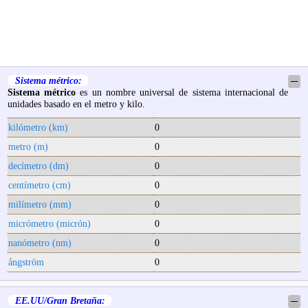
Sistema métrico:
─
Sistema métrico
es un nombre universal de sistema internacional de
unidades basado en el metro y kilo.
kilómetro (km)
0
metro (m)
0
decímetro (dm)
0
centímetro (cm)
0
milímetro (mm)
0
micrómetro (micrón)
0
nanómetro (nm)
0
ångström
0
EE.UU/Gran Bretaña:
─