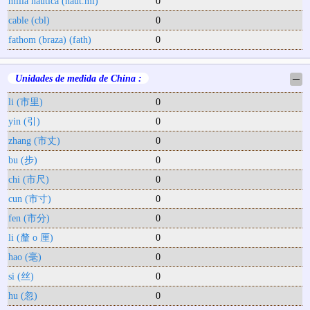
milla náutica (naut.mi)
0
cable (cbl)
0
fathom (braza) (fath)
0
Unidades de medida de China :
─
li (市里)
0
yin (引)
0
zhang (市丈)
0
bu (步)
0
chi (市尺)
0
cun (市寸)
0
fen (市分)
0
li (釐 o 厘)
0
hao (毫)
0
si (丝)
0
hu (忽)
0