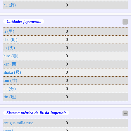
hu (忽)
0
Unidades japonesas:
─
ri (里)
0
cho (町)
0
jo (丈)
0
hiro (尋)
0
ken (間)
0
shaku (尺)
0
sun (寸)
0
bu (分)
0
rin (厘)
0
Sistema métrica de Rusia Imperial:
─
antigua milla ruso
0