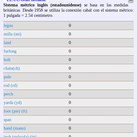
Sistema métrico inglés (estadounidense)
se basa en las medidas
británicas. Desde 1958 se utiliza la conexión cabal con el sistema métrico:
1 pulgada = 2.54 centímetro.
legua
0
milla (mi)
0
land
0
furlong
0
bolt
0
chain(ch)
0
pole
0
rod (rd)
0
perch
0
yarda (yd)
0
foot (pie) (ft)
0
span
0
hand (mano)
0
inch (pulgada) (in)
0