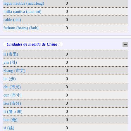
legua náutica (naut.leag)
0
milla náutica (naut.mi)
0
cable (cbl)
0
fathom (braza) (fath)
0
Unidades de medida de China :
─
li (市里)
0
yin (引)
0
zhang (市丈)
0
bu (步)
0
chi (市尺)
0
cun (市寸)
0
fen (市分)
0
li (釐 o 厘)
0
hao (毫)
0
si (丝)
0