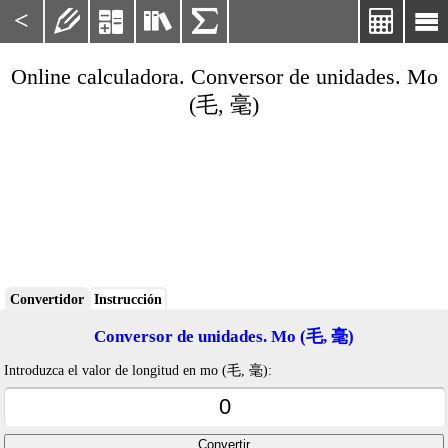
<






Online calculadora. Conversor de unidades. Mo
(毛, 毫)
Convertidor
Instrucción
Conversor de unidades. Mo (毛, 毫)
Introduzca el valor de longitud en mo (毛, 毫):