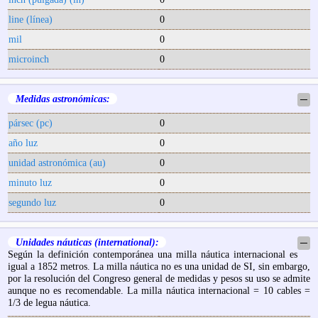
line (línea)
0
mil
0
microinch
0
Medidas astronómicas:
─
pársec (pc)
0
año luz
0
unidad astronómica (au)
0
minuto luz
0
segundo luz
0
Unidades náuticas (international):
─
Según la definición contemporánea una milla náutica internacional es
igual a 1852 metros. La milla náutica no es una unidad de SI, sin embargo,
por la resolución del Congreso general de medidas y pesos su uso se admite
aunque no es recomendable. La milla náutica internacional = 10 cables =
1/3 de legua náutica.