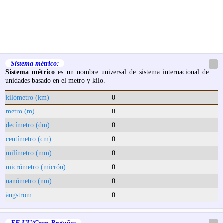
Sistema métrico:
─
Sistema métrico
es un nombre universal de sistema internacional de
unidades basado en el metro y kilo.
kilómetro (km)
0
metro (m)
0
decímetro (dm)
0
centímetro (cm)
0
milímetro (mm)
0
micrómetro (micrón)
0
nanómetro (nm)
0
ångström
0
EE.UU/Gran Bretaña:
─