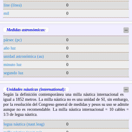
line (línea)
0
mil
0
Medidas astronómicas:
─
pársec (pc)
0
año luz
0
unidad astronómica (au)
0
minuto luz
0
segundo luz
0
Unidades náuticas (international):
─
Según la definición contemporánea una milla náutica internacional es
igual a 1852 metros. La milla náutica no es una unidad de SI, sin embargo,
por la resolución del Congreso general de medidas y pesos su uso se admite
aunque no es recomendable. La milla náutica internacional = 10 cables =
1/3 de legua náutica.
legua náutica (naut.leag)
0