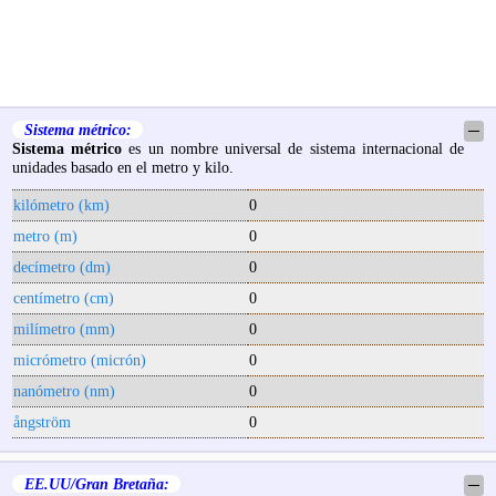
Sistema métrico:
─
Sistema métrico
es un nombre universal de sistema internacional de
unidades basado en el metro y kilo.
kilómetro (km)
0
metro (m)
0
decímetro (dm)
0
centímetro (cm)
0
milímetro (mm)
0
micrómetro (micrón)
0
nanómetro (nm)
0
ångström
0
EE.UU/Gran Bretaña:
─