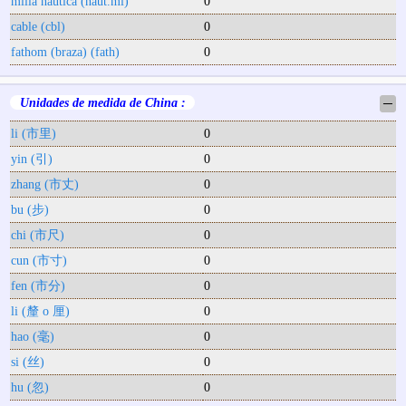
milla náutica (naut.mi)
0
cable (cbl)
0
fathom (braza) (fath)
0
Unidades de medida de China :
─
li (市里)
0
yin (引)
0
zhang (市丈)
0
bu (步)
0
chi (市尺)
0
cun (市寸)
0
fen (市分)
0
li (釐 o 厘)
0
hao (毫)
0
si (丝)
0
hu (忽)
0