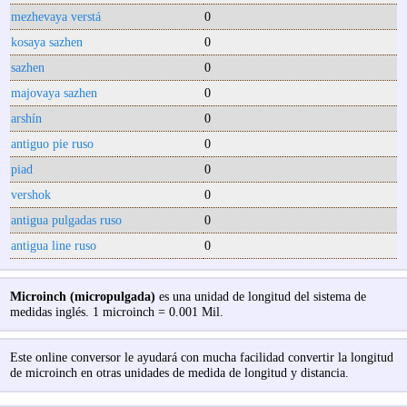
mezhevaya verstá
0
kosaya sazhen
0
sazhen
0
majovaya sazhen
0
arshín
0
antiguo pie ruso
0
piad
0
vershok
0
antigua pulgadas ruso
0
antigua line ruso
0
Microinch (micropulgada)
es una unidad de longitud del sistema de
medidas inglés. 1 microinch = 0.001 Mil.
Este online conversor le ayudará con mucha facilidad convertir la longitud
de microinch en otras unidades de medida de longitud y distancia.