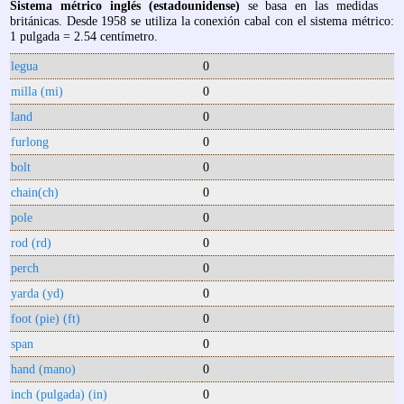
Sistema métrico inglés (estadounidense)
se basa en las medidas
británicas. Desde 1958 se utiliza la conexión cabal con el sistema métrico:
1 pulgada = 2.54 centímetro.
legua
0
milla (mi)
0
land
0
furlong
0
bolt
0
chain(ch)
0
pole
0
rod (rd)
0
perch
0
yarda (yd)
0
foot (pie) (ft)
0
span
0
hand (mano)
0
inch (pulgada) (in)
0