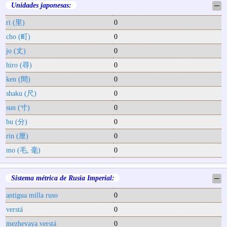
Unidades japonesas:
─
ri (里)
0
cho (町)
0
jo (丈)
0
hiro (尋)
0
ken (間)
0
shaku (尺)
0
sun (寸)
0
bu (分)
0
rin (厘)
0
mo (毛, 毫)
0
Sistema métrica de Rusia Imperial:
─
antigua milla ruso
0
verstá
0
mezhevaya verstá
0