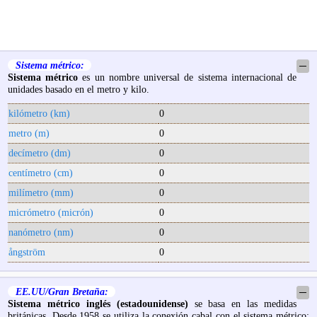
Sistema métrico:
─
Sistema métrico
es un nombre universal de sistema internacional de
unidades basado en el metro y kilo.
kilómetro (km)
0
metro (m)
0
decímetro (dm)
0
centímetro (cm)
0
milímetro (mm)
0
micrómetro (micrón)
0
nanómetro (nm)
0
ångström
0
EE.UU/Gran Bretaña:
─
Sistema métrico inglés (estadounidense)
se basa en las medidas
británicas. Desde 1958 se utiliza la conexión cabal con el sistema métrico: