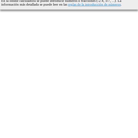
En la online calculadora se puede introducir números o fracciones (-2.4, 5/7, ...). La
información más detallada se puede leer en las
reglas de la introducción de números
.