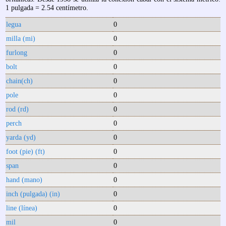
1 pulgada = 2.54 centímetro.
legua
0
milla (mi)
0
furlong
0
bolt
0
chain(ch)
0
pole
0
rod (rd)
0
perch
0
yarda (yd)
0
foot (pie) (ft)
0
span
0
hand (mano)
0
inch (pulgada) (in)
0
line (línea)
0
mil
0