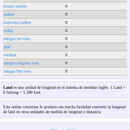
kosaya sazhen
0
sazhen
0
majovaya sazhen
0
arshín
0
antiguo pie ruso
0
piad
0
vershok
0
antigua pulgadas ruso
0
antigua line ruso
0
Land
es una unidad de longitud en el sistema de medidas inglés. 1 Land =
8 furlong = 5 280 foot.
Este online conversor le ayudará con mucha facilidad convertir la longitud
de land en otras unidades de medida de longitud y distancia.