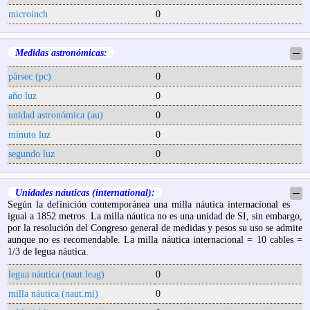
microinch
0
Medidas astronómicas:
─
pársec (pc)
0
año luz
0
unidad astronómica (au)
0
minuto luz
0
segundo luz
0
Unidades náuticas (international):
─
Según la definición contemporánea una milla náutica internacional es
igual a 1852 metros. La milla náutica no es una unidad de SI, sin embargo,
por la resolución del Congreso general de medidas y pesos su uso se admite
aunque no es recomendable. La milla náutica internacional = 10 cables =
1/3 de legua náutica.
legua náutica (naut.leag)
0
milla náutica (naut.mi)
0