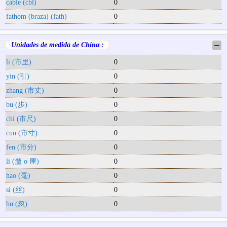
cable (cbl)
0
fathom (braza) (fath)
0
Unidades de medida de China :
─
li (市里)
0
yin (引)
0
zhang (市丈)
0
bu (步)
0
chi (市尺)
0
cun (市寸)
0
fen (市分)
0
li (釐 o 厘)
0
hao (毫)
0
si (丝)
0
hu (忽)
0