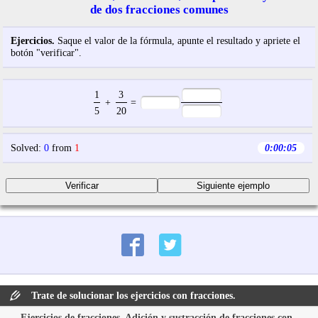
de dos fracciones comunes
Ejercicios.
Saque el valor de la fórmula, apunte el resultado y apriete el
botón "verificar".
1
3
+
=
5
20
Solved
:
0
from
1
0:00:05
Trate de solucionar los ejercicios con fracciones.
Ejercicios de fracciones. Adición y sustracción de fracciones con