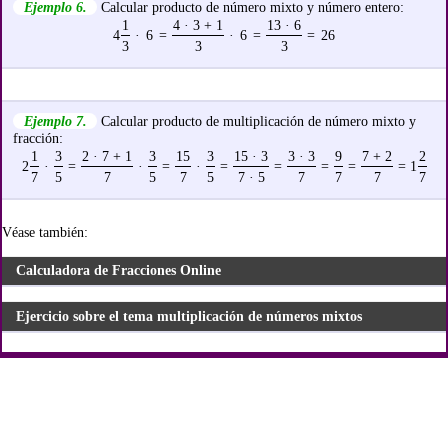
Ejemplo 6.
Calcular producto de número mixto y número entero:
1
4 · 3 + 1
13 · 6
4
·
6
=
·
6
=
=
26
3
3
3
Ejemplo 7.
Calcular producto de multiplicación de número mixto y
fracción:
1
3
2 · 7 + 1
3
15
3
15 · 3
3 · 3
9
7 + 2
2
2
·
=
·
=
·
=
=
=
=
= 1
7
5
7
5
7
5
7 · 5
7
7
7
7
Véase también:
Calculadora de Fracciones Online
Ejercicio sobre el tema multiplicación de números mixtos