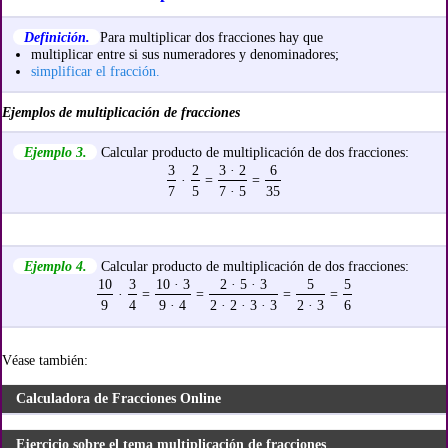
Definición.
Para multiplicar dos fracciones hay que
multiplicar entre si sus numeradores y denominadores;
simplificar el fracción.
Ejemplos de multiplicación de fracciones
Ejemplo 3.
Calcular producto de multiplicación de dos fracciones:
3
2
3 · 2
6
·
=
=
7
5
7 · 5
35
Ejemplo 4.
Calcular producto de multiplicación de dos fracciones:
10
3
10 · 3
2 · 5 · 3
5
5
·
=
=
=
=
9
4
9 · 4
2 · 2 · 3 · 3
2 · 3
6
Véase también:
Calculadora de Fracciones Online
Ejercicio sobre el tema multiplicación de fracciones