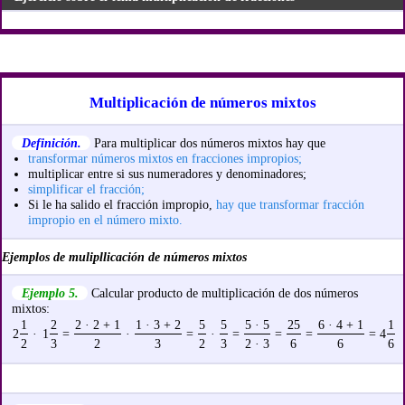
Multiplicación de números mixtos
Definición.
Para multiplicar dos números mixtos hay que
transformar números mixtos en fracciones impropios;
multiplicar entre si sus numeradores y denominadores;
simplificar el fracción;
Si le ha salido el fracción impropio,
hay que transformar fracción
impropio en el número mixto.
Ejemplos de mulipllicación de números mixtos
Ejemplo 5.
Calcular producto de multiplicación de dos números
mixtos:
1
2
2 · 2 + 1
1 · 3 + 2
5
5
5 · 5
25
6 · 4 + 1
1
2
·
1
=
·
=
·
=
=
=
= 4
2
3
2
3
2
3
2 · 3
6
6
6