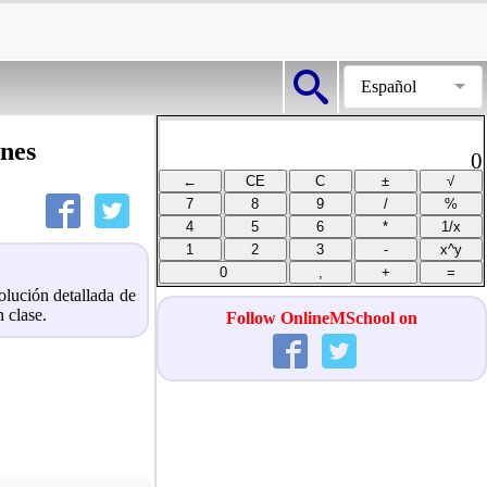
Español
ones
0
olución detallada de
n clase.
Follow OnlineMSchool on