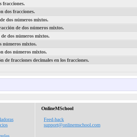
s fracciones.
on dos fracciones.
 de dos números mixtos.
tracción de dos números mixtos.
ón de dos números mixtos.
os números mixtos.
con dos números mixtos.
n de fracciones decimales en los fracciones.
OnlineMSchool
ladoras
Feed-back
icios
support@onlinemschool.com
mulas