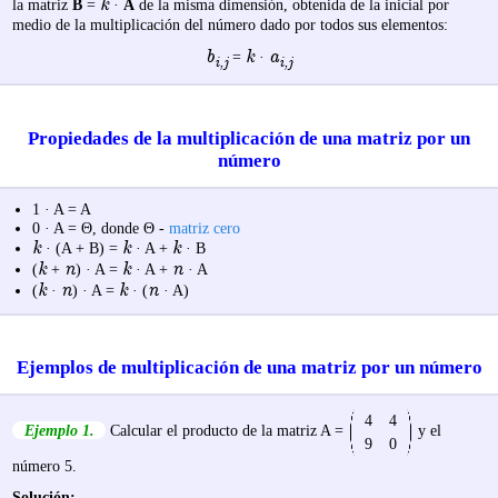
k
la matriz
B
=
·
A
de la misma dimensión, obtenida de la inicial por
medio de la multiplicación del número dado por todos sus elementos:
b
k
a
=
·
i,j
i,j
Propiedades de la multiplicación de una matriz por un
número
1 · A = A
0 · A = Θ, donde Θ -
matriz cero
k
k
k
· (A + B) =
· A +
· B
k
n
k
n
(
+
) · A =
· A +
· A
k
n
k
n
(
·
) · A =
· (
· A)
Ejemplos de multiplicación de una matriz por un número
4
4
Ejemplo 1.
Calcular el producto de la matriz
A =
y el
9
0
número 5.
Solución: