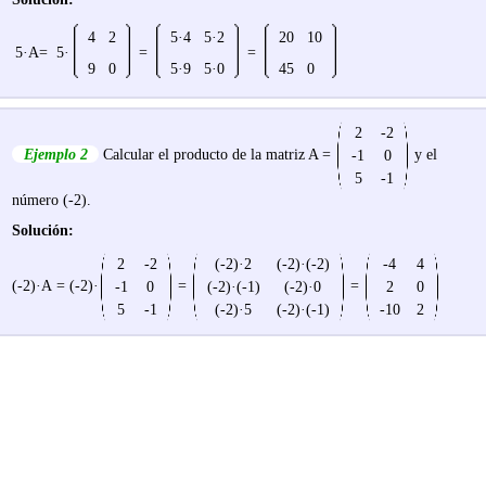
4
2
5·4
5·2
20
10
5·A=
5·
=
=
9
0
5·9
5·0
45
0
2
-2
Ejemplo 2
Calcular el producto de la matriz
A =
y el
-1
0
5
-1
número (-2).
Solución:
2
-2
(-2)·2
(-2)·(-2)
-4
4
(-2)·A = (-2)·
=
=
-1
0
(-2)·(-1)
(-2)·0
2
0
5
-1
(-2)·5
(-2)·(-1)
-10
2