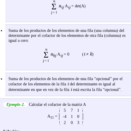
n
Σ
a
·A
= det(A)
ij
ij
j
= 1
Suma de los productos de los elementos de una fila (una columna) del
determinante por el cofactor de los elementos de otra fila (columna) es
igual a cero:
n
Σ
a
i
k
·A
= 0 (
≠
)
ij
kj
j
= 1
Suma de los productos de los elementos de una fila “opcional” por el
i
cofactor de los elementos de la fila
del determinante es igual al
i
determinante en que en vez de la fila
está escrita la fila “opcional”.
Ejemplo 2.
Calcular el cofactor de la matriz A
5
7
1
A
=
-4
1
0
11
2
0
3