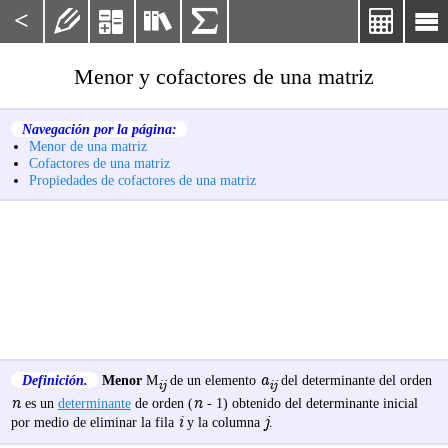
<






Menor y cofactores de una matriz
Navegación por la página:
Menor de una matriz
Cofactores de una matriz
Propiedades de cofactores de una matriz
a
Definición.
Menor
M
de un elemento
del determinante del orden
ij
ij
n
n
es un
determinante
de orden (
- 1) obtenido del determinante inicial
i
j
por medio de eliminar la fila
y la columna
.