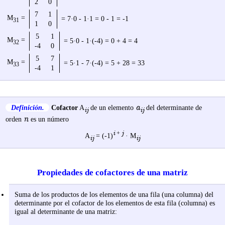
2
0
7
1
M
=
= 7·0 - 1·1 = 0 - 1 = -1
31
1
0
5
1
M
=
= 5·0 - 1·(-4) = 0 + 4 = 4
32
-4
0
5
7
M
=
= 5·1 - 7·(-4) = 5 + 28 = 33
33
-4
1
a
Definición.
Cofactor
A
de un elemento
del determinante de
ij
ij
n
orden
es un número
i
j
+
A
= (-1)
· M
ij
ij
Propiedades de cofactores de una matriz
Suma de los productos de los elementos de una fila (una columna) del
determinante por el cofactor de los elementos de esta fila (columna) es
igual al determinante de una matriz: