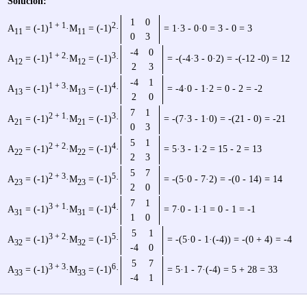
Solución:
1
0
1 + 1
2
A
= (-1)
·M
= (-1)
·
= 1·3 - 0·0 = 3 - 0 = 3
11
11
0
3
-4
0
1 + 2
3
A
= (-1)
·M
= (-1)
·
= -(-4·3 - 0·2) = -(-12 -0) = 12
12
12
2
3
-4
1
1 + 3
4
A
= (-1)
·M
= (-1)
·
= -4·0 - 1·2 = 0 - 2 = -2
13
13
2
0
7
1
2 + 1
3
A
= (-1)
·M
= (-1)
·
= -(7·3 - 1·0) = -(21 - 0) = -21
21
21
0
3
5
1
2 + 2
4
A
= (-1)
·M
= (-1)
·
= 5·3 - 1·2 = 15 - 2 = 13
22
22
2
3
5
7
2 + 3
5
A
= (-1)
·M
= (-1)
·
= -(5·0 - 7·2) = -(0 - 14) = 14
23
23
2
0
7
1
3 + 1
4
A
= (-1)
·M
= (-1)
·
= 7·0 - 1·1 = 0 - 1 = -1
31
31
1
0
5
1
3 + 2
5
A
= (-1)
·M
= (-1)
·
= -(5·0 - 1·(-4)) = -(0 + 4) = -4
32
32
-4
0
5
7
3 + 3
6
A
= (-1)
·M
= (-1)
·
= 5·1 - 7·(-4) = 5 + 28 = 33
33
33
-4
1