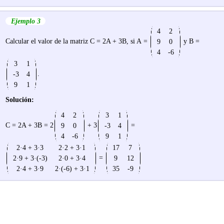
Ejemplo 3
4
2
Calcular el valor de la matriz С = 2A + 3B, si A =
y B =
9
0
4
-6
3
1
.
-3
4
9
1
Solución:
4
2
3
1
C = 2A + 3B = 2
+ 3
=
9
0
-3
4
4
-6
9
1
2·4 + 3·3
2·2 + 3·1
17
7
=
2·9 + 3·(-3)
2·0 + 3·4
9
12
2·4 + 3·9
2·(-6) + 3·1
35
-9