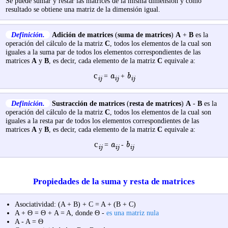
Se puede sumar y restar las matrices de la misma dimensión y como
resultado se obtiene una matriz de la dimensión igual.
Definición.
Adición de matrices
(
suma de matrices
)
A
+
B
es la
operación del cálculo de la matriz
C
, todos los elementos de la cual son
iguales a la suma par de todos los elementos correspondientes de las
matrices
A
y
B
, es decir, cada elemento de la matriz
C
equivale a:
с
a
b
=
+
ij
ij
ij
Definición.
Sustracción de matrices
(
resta de matrices
)
A
-
B
es la
operación del cálculo de la matriz
C
, todos los elementos de la cual son
iguales a la resta par de todos los elementos correspondientes de las
matrices
A
y
B
, es decir, cada elemento de la matriz
C
equivale a:
с
a
b
=
-
ij
ij
ij
Propiedades de la suma y resta de matrices
Asociatividad: (A + B) + C = A + (B + C)
A + Θ = Θ + A = A, donde Θ -
es una matriz nula
A - A = Θ