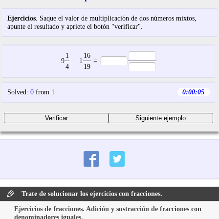
Ejercicios
. Saque el valor de multiplicación de dos números mixtos,
apunte el resultado y apriete el botón "verificar".
1
16
9
·
1
=
4
19
Solved
:
0
from
1
0:00:06
Trate de solucionar los ejercicios con fracciones.
Ejercicios de fracciones. Adición y sustracción de fracciones con
denominadores iguales.