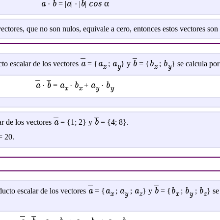
a
b
a
b
cos α
·
= |
| · |
|
ectores, que no son nulos, equivale a cero, entonces estos vectores son
a
a
a
b
b
b
to escalar de los vectores
= {
;
} y
= {
;
} se calcula por
x
y
x
y
a
b
a
b
a
b
·
=
·
+
·
x
x
y
y
a
b
ar de los vectores
= {1; 2} y
= {4; 8}.
= 20.
a
a
a
a
b
b
b
b
ducto escalar de los vectores
= {
;
;
} y
= {
;
;
} se
x
y
z
x
y
z