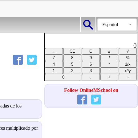
Español
0
Follow OnlineMSchool on
nadas de los
res multiplicado por