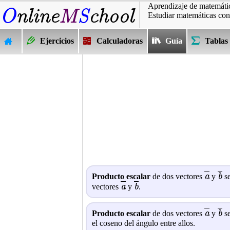
Aprendizaje de matemátic
Estudiar matemáticas con
Ejercicios
Calculadoras
Guía
Tablas
a
b
Producto escalar
de dos vectores
y
se
a
b
vectores
y
.
a
b
Producto escalar
de dos vectores
y
se
el coseno del ángulo entre allos.