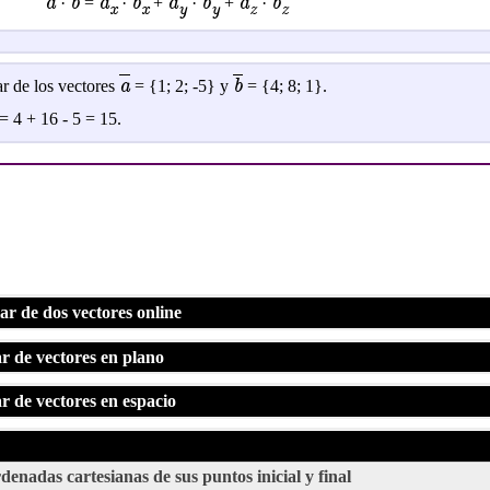
a
b
a
b
a
b
a
b
·
=
·
+
·
+
·
x
x
y
y
z
z
a
b
ar de los vectores
= {1; 2; -5} y
= {4; 8; 1}.
 = 4 + 16 - 5 = 15.
ar de dos vectores online
r de vectores en plano
r de vectores en espacio
denadas cartesianas de sus puntos inicial y final