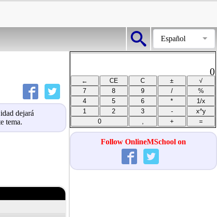
Español
0
idad dejará
te tema.
Follow OnlineMSchool on