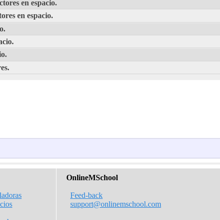
ctores en espacio.
tores en espacio.
o.
acio.
io.
es.
OnlineMSchool
ladoras
Feed-back
icios
support@onlinemschool.com