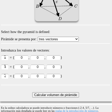
Select how the pyramid is defined:
Pirámide se presenta por:
Introduzca los valores de vectores:
= {
,
,
}
= {
,
,
}
= {
,
,
}
En la online calculadora se puede introducir números o fracciones (-2.4, 5/7, ...). La
información más detallada se puede leer en las
reglas de la introducción de números
.