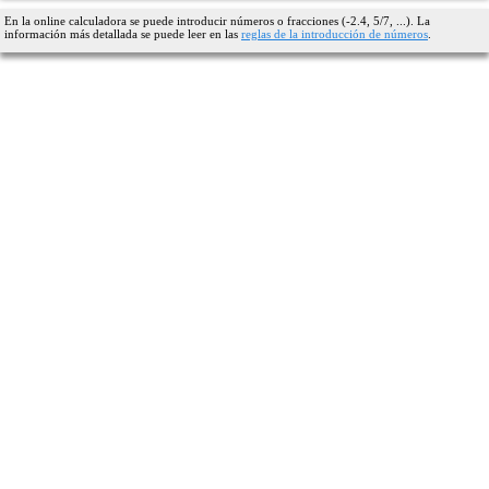
En la online calculadora se puede introducir números o fracciones (-2.4, 5/7, ...). La
información más detallada se puede leer en las
reglas de la introducción de números
.