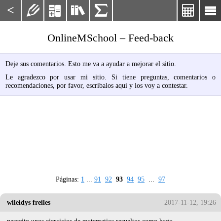
<






OnlineMSchool – Feed-back
Deje sus comentarios. Esto me va a ayudar a mejorar el sitio.
Le agradezco por usar mi sitio. Si tiene preguntas, comentarios o
recomendaciones, por favor, escríbalos aquí y los voy a contestar.
Páginas:
1
...
91
92
93
94
95
...
97
wileidys freiles
2017-11-12, 19:26
nesecito unos ejercicios de matematica resueltos como hago