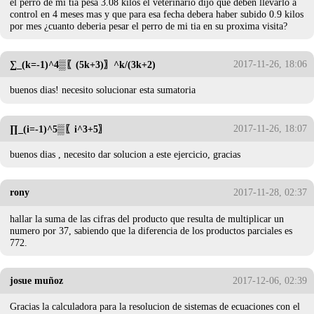
el perro de mi tia pesa 3.08 kilos el veterinario dijo que deben llevarlo a
control en 4 meses mas y que para esa fecha debera haber subido 0.9 kilos
por mes ¿cuanto deberia pesar el perro de mi tia en su proxima visita?
2017-11-26, 18:06
∑_(k=-1)^4▒〖(5k+3)〗^k/(3k+2)
buenos dias! necesito solucionar esta sumatoria
2017-11-26, 18:07
∏_(i=-1)^5▒〖i^3+5〗
buenos dias , necesito dar solucion a este ejercicio, gracias
rony
2017-11-28, 02:37
hallar la suma de las cifras del producto que resulta de multiplicar un
numero por 37, sabiendo que la diferencia de los productos parciales es
772.
josue muñoz
2017-12-06, 02:39
Gracias la calculadora para la resolucion de sistemas de ecuaciones con el