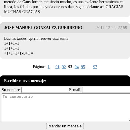
metodo de Gaus Jordan me sirvio mucho, es una exelente herramienta en
linea, los felicito por la ayuda que nos dan, sigan adelante asi GRACIAS
MUCHAS GRACIAS.
JOSE MANUEL GONZALEZ GUERREIRO
2017-12-22, 22:59
Buenas tardes, qerria resover esta suma
1+1+1+1
1+1+1+1
+1+1+1+1x0+1 =
Páginas:
1
...
91
92
93
94
95
...
97
Escribir nuevo mensaje:
Su nombre:
E-mail: