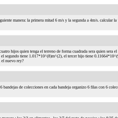
iguiente manera: la primera mitad 6 m/s y la segunda a 4m/s. calcular l
cuatro hijos quien tenga el terreno de forma cuadrada sera quien sera el
 el segundo tiene 1.017*10^(8)m^(2), el tercer hijo tiene 0.11664*10^(
 el nuevo rey?
6 bandejas de colecciones en cada bandeja organizo 6 filas con 6 cole