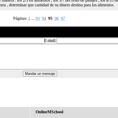
 manera : los 2/3 en alimentos , los 3/7 del resto de pasajes ; los 8/35 de
rra , determinar que cantidad de su dinero destina para los alimentos
Páginas:
1
...
93
94
95
96
97
E-mail:
OnlineMSchool