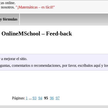
as online.
 nosotros.
"¡Matemáticas – es fácil!"
 y fórmulas
OnlineMSchool – Feed-back
a mejorar el sitio.
eguntas, comentarios o recomendaciones, por favor, escríbalos aquí y los
Páginas:
1
...
93
94
95
96
97