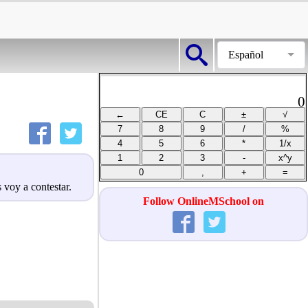
Español
0
 voy a contestar.
Follow OnlineMSchool on