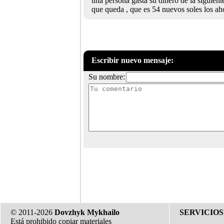
una persona gasta su dinero de la siguiente
que queda , que es 54 nuevos soles los aho
Escribir nuevo mensaje:
Su nombre:
© 2011-2026
Dovzhyk Mykhailo
SERVICIOS
Está prohibido copiar materiales