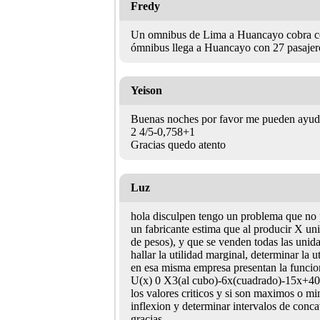
Fredy
Un omnibus de Lima a Huancayo cobra com
ómnibus llega a Huancayo con 27 pasajero
Yeison
Buenas noches por favor me pueden ayudar
2 4/5-0,758+1
Gracias quedo atento
Luz
hola disculpen tengo un problema que no p
un fabricante estima que al producir X un
de pesos), y que se venden todas las unid
hallar la utilidad marginal, determinar la 
en esa misma empresa presentan la funcion
U(x) 0 X3(al cubo)-6x(cuadrado)-15x+40 y
los valores criticos y si son maximos o m
inflexion y determinar intervalos de conc
gracias