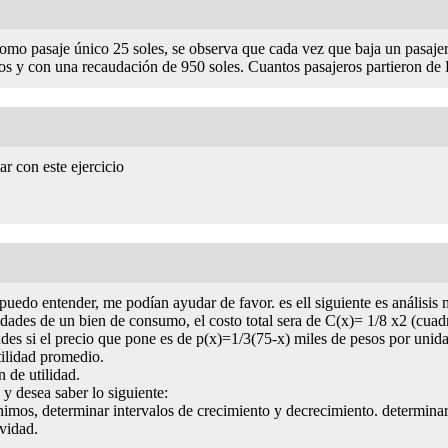
o pasaje único 25 soles, se observa que cada vez que baja un pasajer
s y con una recaudación de 950 soles. Cuantos pasajeros partieron de
 con este ejercicio
uedo entender, me podían ayudar de favor. es ell siguiente es análisis 
idades de un bien de consumo, el costo total sera de C(x)= 1/8 x2 (cu
ades si el precio que pone es de p(x)=1/3(75-x) miles de pesos por unid
utilidad promedio.
 de utilidad.
 desea saber lo siguiente:
inimos, determinar intervalos de crecimiento y decrecimiento. determina
avidad.