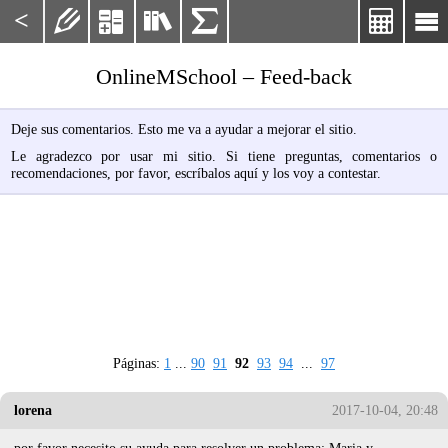
<






OnlineMSchool – Feed-back
Deje sus comentarios. Esto me va a ayudar a mejorar el sitio.
Le agradezco por usar mi sitio. Si tiene preguntas, comentarios o
recomendaciones, por favor, escríbalos aquí y los voy a contestar.
Páginas:
1
...
90
91
92
93
94
...
97
lorena
2017-10-04, 20:48
por favor necesito su ayuda para resolver un problema: Maria y