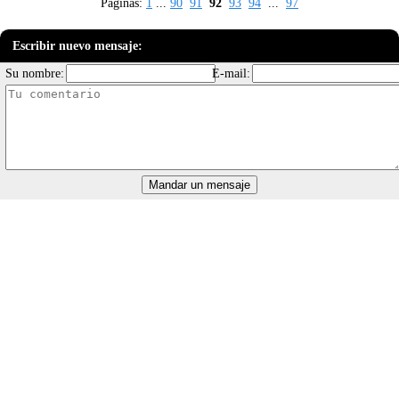
Páginas:
1
...
90
91
92
93
94
...
97
Escribir nuevo mensaje:
Su nombre:
E-mail: