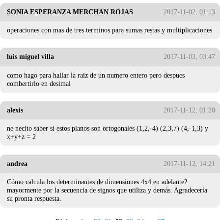
SONIA ESPERANZA MERCHAN ROJAS
2017-11-02, 01:13
operaciones con mas de tres terminos para sumas restas y multiplicaciones
luis miguel villa
2017-11-03, 03:47
como hago para hallar la raiz de un numero entero pero despues
combertirlo en desimal
alexis
2017-11-12, 01:20
ne necito saber si estos planos son ortogonales (1,2,-4) (2,3,7) (4,-1,3) y
x+y+z = 2
andrea
2017-11-12, 14:21
Cómo calcula los determinantes de dimensiones 4x4 en adelante?
mayormente por la secuencia de signos que utiliza y demás. Agradecería
su pronta respuesta.