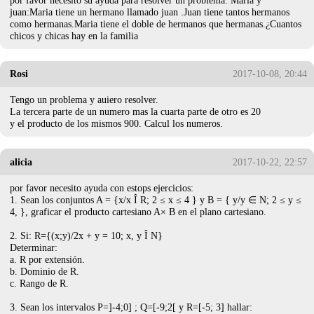
juan:Maria tiene un hermano llamado juan .Juan tiene tantos hermanos
como hermanas.Maria tiene el doble de hermanos que hermanas.¿Cuantos
chicos y chicas hay en la familia
Rosi
2017-10-08, 20:44
Tengo un problema y auiero resolver.
La tercera parte de un numero mas la cuarta parte de otro es 20
y el producto de los mismos 900. Calcul los numeros.
alicia
2017-10-22, 22:57
por favor necesito ayuda con estops ejercicios:
1. Sean los conjuntos A = {x/x Î R; 2 ≤ x ≤ 4 } y B = { y/y ∈ N; 2 ≤ y ≤
4, }, graficar el producto cartesiano A× B en el plano cartesiano.
2. Si: R={(x;y)/2x + y = 10; x, y Î N}
Determinar:
a. R por extensión.
b. Dominio de R.
c. Rango de R.
3. Sean los intervalos P=]-4;0] ; Q=[-9;2[ y R=[-5; 3] hallar: