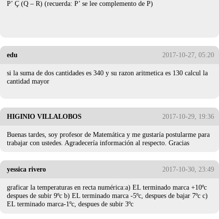
P’ Ç (Q – R) (recuerda: P’ se lee complemento de P)
edu
2017-10-27, 05:20
si la suma de dos cantidades es 340 y su razon aritmetica es 130 calcul la
cantidad mayor
HIGINIO VILLALOBOS
2017-10-29, 19:36
Buenas tardes, soy profesor de Matemática y me gustaría postularme para
trabajar con ustedes. Agradecería información al respecto. Gracias
yessica rivero
2017-10-30, 23:49
graficar la temperaturas en recta numérica:a) EL terminado marca +10ºc
despues de subir 9ºc b) EL terminado marca -5ºc, despues de bajar 7ºc c)
EL terminado marca-1ºc, despues de subir 3ºc