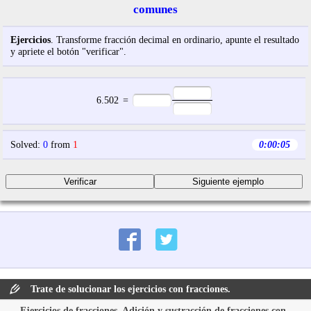
comunes
Ejercicios
. Transforme fracción decimal en ordinario, apunte el resultado
y apriete el botón "verificar".
6.502
=
Solved
:
0
from
1
0:00:06
Trate de solucionar los ejercicios con fracciones.
Ejercicios de fracciones. Adición y sustracción de fracciones con