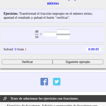
mixtos
Ejercicios.
Transformad el fracción impropio en el número mixto,
apuntad el resultado y pulsad el botón "verificar".
48
=
10
Solved
:
0
from
1
0:00:06
Trate de solucionar los ejercicios con fracciones.
Ejercicios de fracciones. Adición y sustracción de fracciones con