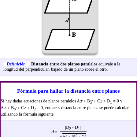
Definición.
Distancia entre dos planos paralelos
equivale a la
longitud del perpendicular, bajado de un plano sobre el otro.
Fórmula para hallar la distancia entre planos
x
y
z
Si hay dadas ecuaciones de planos paralelos A
+ B
+ C
+ D
= 0 y
1
x
y
z
A
+ B
+ C
+ D
= 0, entonces distancia entre planos se puede calcular
2
utilizando la fórmula siguiente
|D
- D
|
2
1
d
=
2
2
2
√
A
+ B
+ C