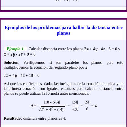
Ejemplos de los problemas para hallar la distancia entre
planos
x
y
z
Ejemplo 1.
Calcular distancia entre los planos 2
+ 4
- 4
- 6 = 0 y
x
y
z
+ 2
- 2
+ 9 = 0.
Solución.
Verifiquemos, si son paralelos los planos, para esto
multipliquemos la ecuación del segundo plano por 2
x
y
z
2
+ 4
- 4
+ 18 = 0
Así que los coeficientes, dadas las incógnitas de la ecuación obtenida y de
la primera ecuación, son iguales, entonces para calcular distancia entre
planos se puede utilizar la fórmula antes mencionada:
|18 - (-6)|
|24|
24
d
=
=
=
= 4
2
2
2
6
√
36
√
2
+ 4
+ (-4)
Resultado:
distancia entre planos es 4.