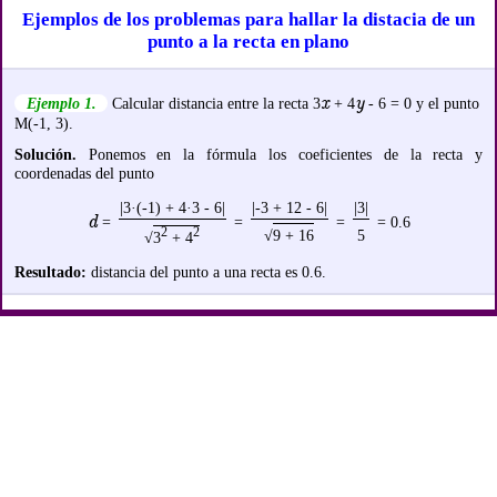
Ejemplos de los problemas para hallar la distacia de un
punto a la recta en plano
x
y
Ejemplo 1.
Calcular distancia entre la recta 3
+ 4
- 6 = 0 y el punto
M(-1, 3).
Solución.
Ponemos en la fórmula los coeficientes de la recta y
coordenadas del punto
|3·(-1) + 4·3 - 6|
|-3 + 12 - 6|
|3|
d
=
=
=
= 0.6
2
2
√
9 + 16
5
√
3
+ 4
Resultado:
distancia del punto a una recta es 0.6.