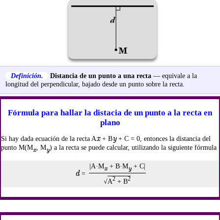
Definición.
Distancia de un punto a una recta
— equivale a la
longitud del perpendicular, bajado desde un punto sobre la recta.
Fórmula para hallar la distacia de un punto a la recta en
plano
x
y
Si hay dada ecuación de la recta A
+ B
+ C = 0, entonces la distancia del
punto M(M
, M
) a la recta se puede calcular, utilizando la siguiente fórmula
x
y
|A·M
+ B·M
+ C|
x
y
d
=
2
2
√
A
+ B