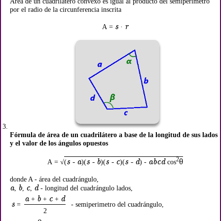
Área de un cuadrilátero convexo es igual al producto del semiperímetro
por el radio de la circunferencia inscrita
s
r
A =
·
Fórmula de área de un cuadrilátero a base de la longitud de sus lados
y el valor de los ángulos opuestos
2
s - a
s - b
s - c
s - d
abcd
θ
A = √
(
)(
)(
)(
) -
cos
donde A - área del cuadrángulo,
a
b
c
d
,
,
,
- longitud del cuadrángulo lados,
a
b
c
d
+
+
+
s
=
- semiperimetro del cuadrángulo,
2