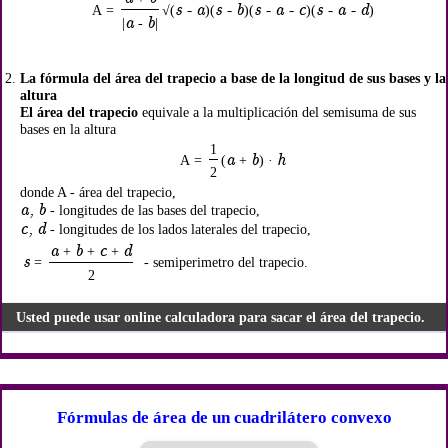
s - a
s - b
s - a - c
s - a - d
A =
√
(
)(
)(
)(
)
a
b
|
-
|
La fórmula del área del trapecio a base de la longitud de sus bases y la
altura
El área del trapecio
equivale a la multiplicación del semisuma de sus
bases en la altura
1
a
b
h
A =
(
+
) ·
2
donde A - área del trapecio,
a, b
- longitudes de las bases del trapecio,
c, d
- longitudes de los lados laterales del trapecio,
a
b
c
d
+
+
+
s
=
- semiperimetro del trapecio.
2
Usted puede usar online calculadora para sacar el área del trapecio.
Fórmulas de área de un cuadrilátero convexo