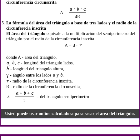
circunferencia circunscrita
a · b · с
A =
4R
La fórmula del área del triángulo a base de tres lados y el radio de la
circunferecia inscrita
El área del triángulo
equivale a la multiplicación del semiperimetro del
triángulo por el radio de la circunferencia inscrita.
s
r
A =
·
donde A - área del triángulo,
a, b, c
- longitud del triangulo lados,
h
- longitud del triangulo altura,
γ
a
b
- ángulo entre los lados
y
,
r
- radio de la circunferencia inscrita,
R - radio de la circunferencia circunscrita,
a
b
c
+
+
s
=
- del triangulo semiperimetro.
2
Usted puede usar online calculadora para sacar el área del triángulo.