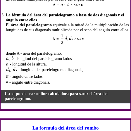
a · b · sin α
A =
La fórmula del área del paralelogramo a base de dos diagonals y el
ángulo entre ellos
El área del paralelogramo
equivale a la mitad de la multiplicación de las
longitudes de sus diagonals multiplicada por el seno del ángulo entre ellos.
1
d
d
sin γ
A =
1
2
2
donde A - área del paralelogramo,
a, b
- longitud del parelelogramo lados,
h
- longitud de la altura,
d
d
,
- longitud del parelelogramo diagonals,
1
2
α
- ángulo entre lados,
γ
- ángulo entre diagonals.
Usted puede usar online calculadora para sacar el área del
parelelogramo.
La formula del área del rombo