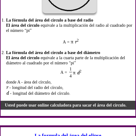
La fórmula del área del círculo a base del radio
El área del círculo
equivale a la multiplicación del radio al cuadrado por
el número “pi”
2
π r
A =
La fórmula del área del círculo a base del diámetro
El área del círculo
equivale a la cuarta parte de la multiplicación del
diámetro al cuadrado por el número “pi”
1
2
A =
π d
4
donde A - área del círculo,
r
- longitud del radio del círculo,
d
- longitud del diámetro del círculo.
Usted puede usar online calculadora para sacar el área del círculo.
La formula del área del elipse