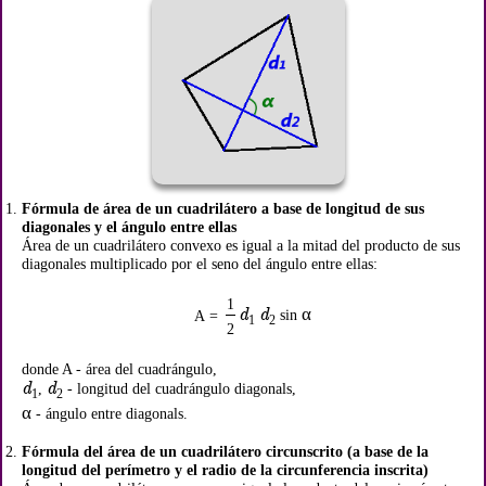
Fórmula de área de un cuadrilátero a base de longitud de sus
diagonales y el ángulo entre ellas
Área de un cuadrilátero convexo es igual a la mitad del producto de sus
diagonales multiplicado por el seno del ángulo entre ellas:
1
d
d
α
sin
A =
1
2
2
donde A - área del cuadrángulo,
d
d
,
- longitud del cuadrángulo diagonals,
1
2
α
- ángulo entre diagonals.
Fórmula del área de un cuadrilátero circunscrito (a base de la
longitud del perímetro y el radio de la circunferencia inscrita)