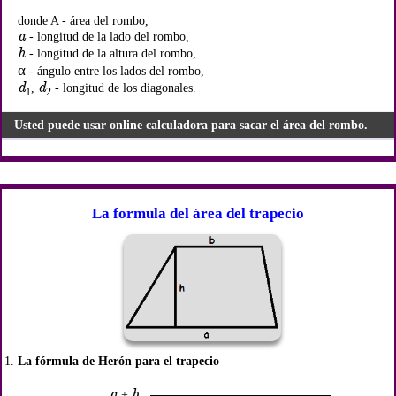
donde A - área del rombo,
a
- longitud de la lado del rombo,
h
- longitud de la altura del rombo,
α
- ángulo entre los lados del rombo,
d
d
,
- longitud de los diagonales.
1
2
Usted puede usar online calculadora para sacar el área del rombo.
La formula del área del trapecio
La fórmula de Herón para el trapecio
a
b
+