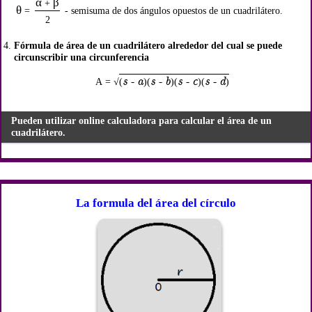
α
β
+
θ
=
- semisuma de dos ángulos opuestos de un cuadrilátero.
2
Fórmula de área de un cuadrilátero alrededor del cual se puede
circunscribir una circunferencia
s - a
s - b
s - c
s - d
A = √
(
)(
)(
)(
)
Pueden utilizar online calculadora para calcular el área de un
cuadrilátero.
La formula del área del círculo