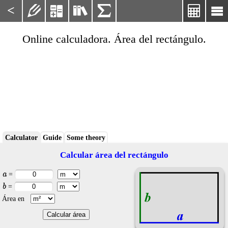
<






Online calculadora. Área del rectángulo.
Calculator
Guide
Some theory
Calcular área del rectángulo
a
=
b
=
Área en