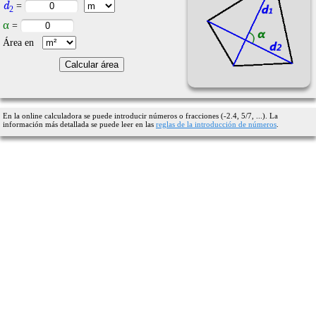
d
=
2
α
=
Área en
En la online calculadora se puede introducir números o fracciones (-2.4, 5/7, ...). La
información más detallada se puede leer en las
reglas de la introducción de números
.