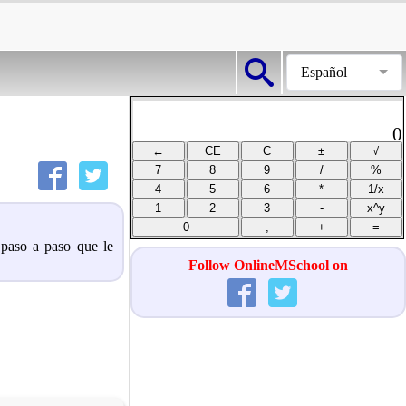
Español
0
o paso a paso que le
Follow OnlineMSchool on