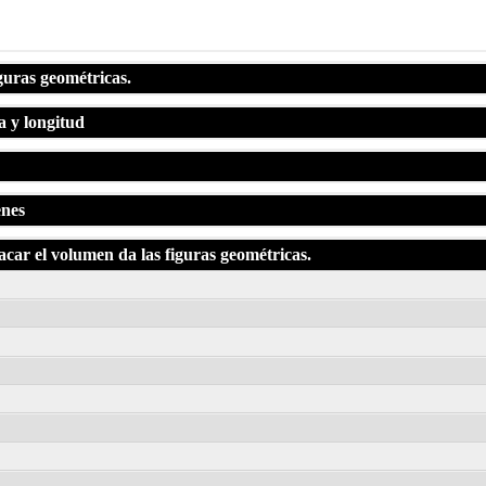
guras geométricas.
a y longitud
enes
car el volumen da las figuras geométricas.