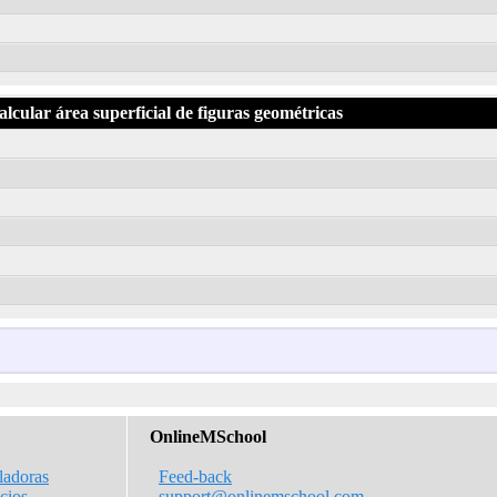
lcular área superficial de figuras geométricas
OnlineMSchool
ladoras
Feed-back
icios
support@onlinemschool.com