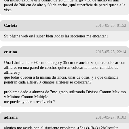
pared de 200 cm de alto y 60 de ancho ¿qué superficie de pared queda a la
vista
Carlota
2015-05-25, 01:52
Su página web está súper bien .todas las secciones me encantan¡
cristina
2015-05-25, 22:14
Una Lámina tiene 60 cm de largo y 35 cm de ancho. se quiere colocar con
alfileres en una pared de corcho. quieren colocar la menor cantidad de
alfileres y
que todas queden a la misma distancia, unas de otras. ¿ a que distancia
pondrán cada alfiler? ¿ cuantos alfileres se colocarán?
problema dado a alumna de 7mo grado utilizando Divisor Comun Maximo
y Minimo Comun Multiplo
me puede ayudar a resolverlo ?
adriana
2015-05-27, 01:03
alguien me ayuda con el siguiente problema -(3h+z)-[h-(z+2h)]resulta