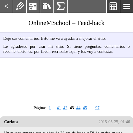
<






OnlineMSchool – Feed-back
Deje sus comentarios. Esto me va a ayudar a mejorar el sitio.
Le agradezco por usar mi sitio. Si tiene preguntas, comentarios o
recomendaciones, por favor, escríbalos aquí y los voy a contestar.
Páginas:
1
...
41
42
43
44
45
...
97
Carlota
2015-05-25, 01:46
Un museo expone este cuadro de 28 cm de largo y 58 de ancho en una