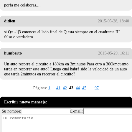
porfa me colaboras....
didien
2015-05-28, 18:40
si Q= -1|3 entonces el lado final de Q esta siempre en el cuadrante III...
falso o verdadero
humberto
2015-05-29, 16:11
Un auto recorre el circuito a 180km en 3minutos.Pasa otro a 300kmcuanto
tarda en recorrer este auto? Luego cual habrá sido la velocidad de un auto
que tarda 2minutos en recorrer el circuito?
Páginas:
1
...
41
42
43
44
45
...
97
Escribir nuevo mensaje:
Su nombre:
E-mail: