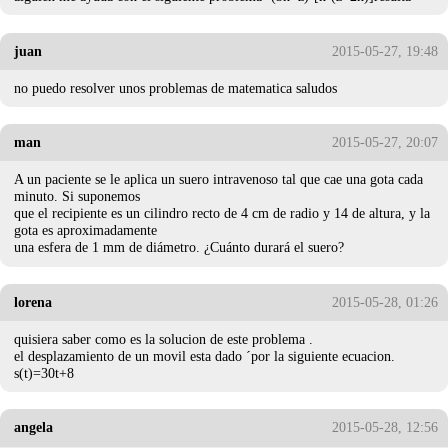
juan
2015-05-27, 19:48
no puedo resolver unos problemas de matematica saludos
man
2015-05-27, 20:07
A un paciente se le aplica un suero intravenoso tal que cae una gota cada
minuto. Si suponemos
que el recipiente es un cilindro recto de 4 cm de radio y 14 de altura, y la
gota es aproximadamente
una esfera de 1 mm de diámetro. ¿Cuánto durará el suero?
lorena
2015-05-28, 01:26
quisiera saber como es la solucion de este problema .
el desplazamiento de un movil esta dado ´por la siguiente ecuacion.
s(t)=30t+8
angela
2015-05-28, 12:56