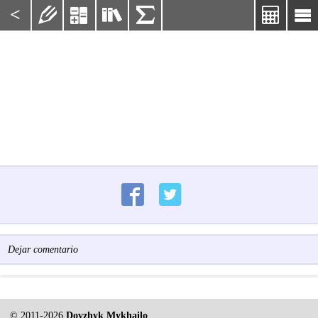
<






Dejar comentario
© 2011-2026
Dovzhyk Mykhailo