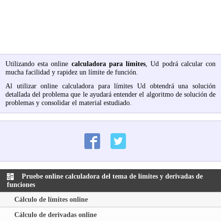
Utilizando esta online
calculadora para límites
, Ud podrá calcular con
mucha facilidad y rapidez un límite de función.
Al utilizar online calculadora para límites Ud obtendrá una solución
detallada del problema que le ayudará entender el algoritmo de solución de
problemas y consolidar el material estudiado.
Pruebe online calculadora del tema de límites y derivadas de
funciones
Cálculo de límites online
Cálculo de derivadas online