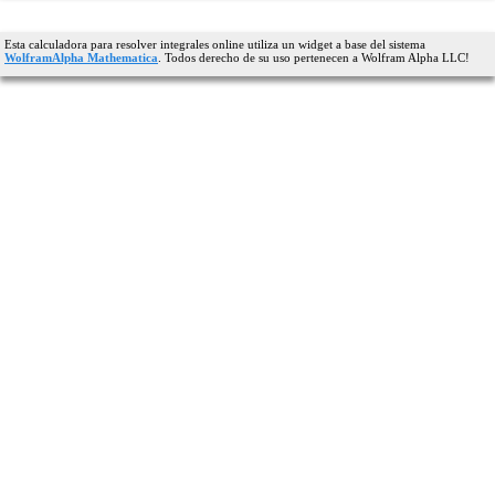
Esta calculadora para resolver integrales online utiliza un widget a base del sistema
WolframAlpha Mathematica
. Todos derecho de su uso pertenecen a Wolfram Alpha LLC!