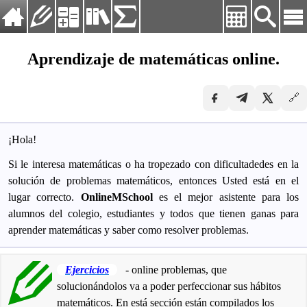
Langvig:
Español
Aprendizaje de matemáticas online.
Deutsch
Inicio
English
🔗
Ejercicios
Español
Français
Calculadoras
Русский
¡Hola!
Guía
Українська
Si le interesa matemáticas o ha tropezado con dificultadedes en la
Tablas y fórmulas
solución de problemas matemáticos, entonces Usted está en el
lugar correcto.
OnlineMSchool
es el mejor asistente para los
alumnos del colegio, estudiantes y todos que tienen ganas para
aprender matemáticas y saber como resolver problemas.
Ejercicios
- online problemas, que
solucionándolos va a poder perfeccionar sus hábitos
matemáticos. En está sección están compilados los